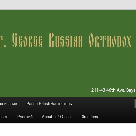
 11361 (Queens)
ussian Orthodox Church
асписание
Parish Priest/Настоятель
овет
Русский
About us/ О нас
Directions