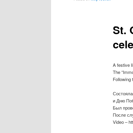
St.
cel
A festive 
The “Immo
Following 
Состояла
и Дню По
Был пров
После сл
Video – ht