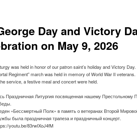
 George Day and Victory D
ebration on May 9, 2026
liturgy was held in honor of our patron saint’s holiday and Victory Day.
rtal Regiment” march was held in memory of World War II veterans.
the service, a festive meal and concert were held.
сь Праздничная Литургия посвященная нашему Престольному 
беды.
еден «Бессмертный Полк» в память о ветеранах Второй Мирово
ужбы была праздничная трапеза и праздничный концерт.
tps://youtu.be/83rwIXoJ4fM