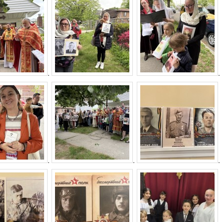
.
.
.
.