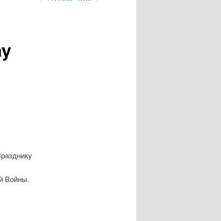
ay
Празднику
й Войны.