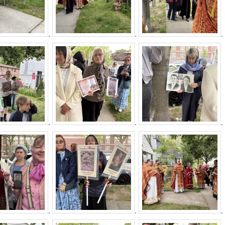
.
.
.
.
.
.
.
.