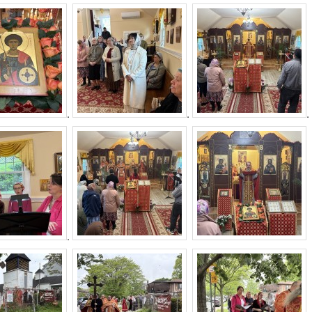
.
.
.
.